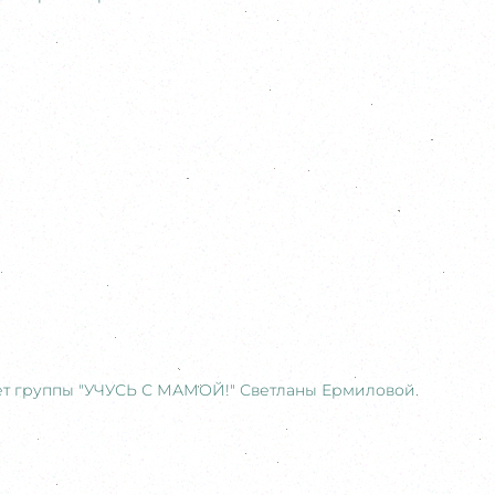
ет группы "УЧУСЬ С МАМОЙ!" Светланы Ермиловой.