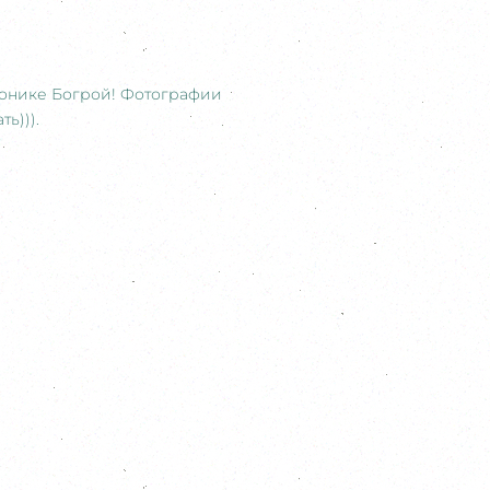
ронике Богрой! Фотографии
ь))).