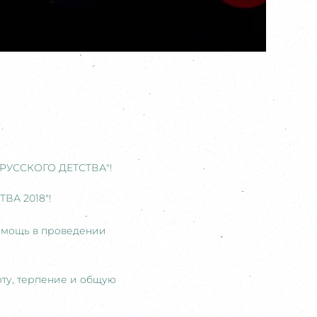
Р РУССКОГО ДЕТСТВА"!
ВА 2018"!
помощь в проведении
оту, терпение и общую