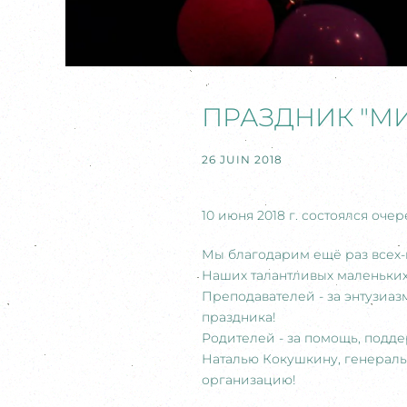
ПРАЗДНИК "МИ
26 JUIN 2018
10 июня 2018 г. состоялся о
Мы благодарим ещё раз всех-
Наших талантливых маленьких,
Преподавателей - за энтузиаз
праздника!
Родителей - за помощь, подде
Наталью Кокушкину, генеральн
организацию!