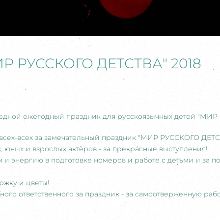
Р РУССКОГО ДЕТСТВА" 2018
чередной ежегодный праздник для русскоязычных детей "МИ
всех-всех за замечательный праздник "МИР РУССКОГО ДЕТСТ
 юных и взрослых актёров - за прекрасные выступления!
м и энергию в подготовке номеров и работе с детьми и за 
ржку и цветы!
ого ответственного за праздник - за самоотверженную раб