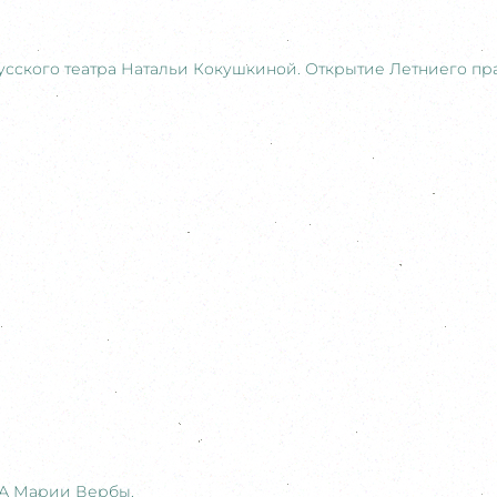
сского театра Натальи Кокушкиной. Открытие Летниего п
А Марии Вербы.